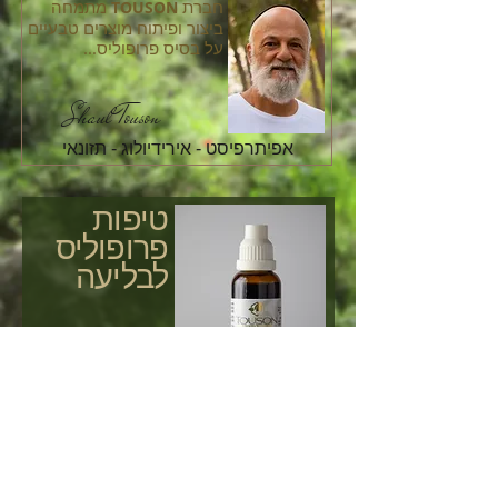
חברת
מתמחה
TOUSON
ביצור ופיתוח מוצרים טבעיים
על בסיס פרופוליס
...
Shaul Touson
אפיתרפיסט - אירידיולוג - תזונאי
טיפות
פרופוליס
לבליעה
SHOP
Join our subscribers