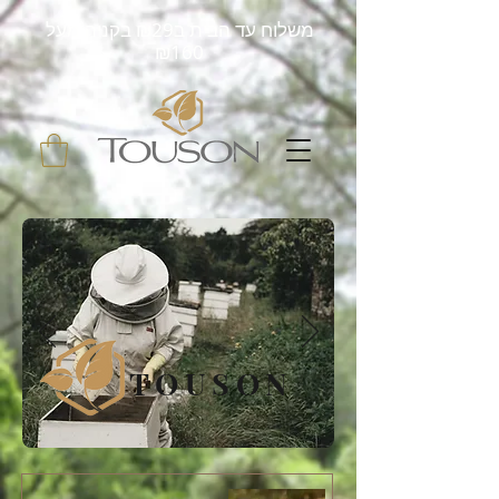
משלוח עד הבית ב₪29 בקניה מעל
₪160
TOUSON