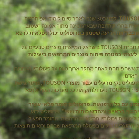
לפני כ30 שנה לאחר סיום לימודי אפיתרפיה
פואית בהרי קורדובה שבארגנטינה מתוך אמונה
"שטוב
שבבריאה וידיעה שטמון בפרופוליס יכולת פלאית לרפא
בשנת 2000 כשעלה לארץ פתח את חברת TOUSON בישראל המייצרת מוצרים טבעיים על
לעצמי כמטרה פיתוח מוצרים המרפאים ביעילות
 בפורמולות אשר פיתחת לאחר מחקר ארוך טווח על פעולותיו הרחבות
 האדם.
"אני דואג למרכיבים טבעיים ולפרופוליס נקי מרעלים עבור מוצרי TOUSON, מתוך גישה
. מוצרי TOUSON נועדו לחזק את כל מערכות הגוף ולרפא
זג עם כל הרפואות. פרופוליס חומר פלאי עשיר
הגוף בראיים ומחדש כוחות ויופי"
. פרופוליס ידוע
ליזנטיות ויכולותיו הרפואיות הרחבות. החומר הפעיל
הפרופוליס לכן המוצרים יעילים בפעולה המרפאה שבהם ורואים תוצאות