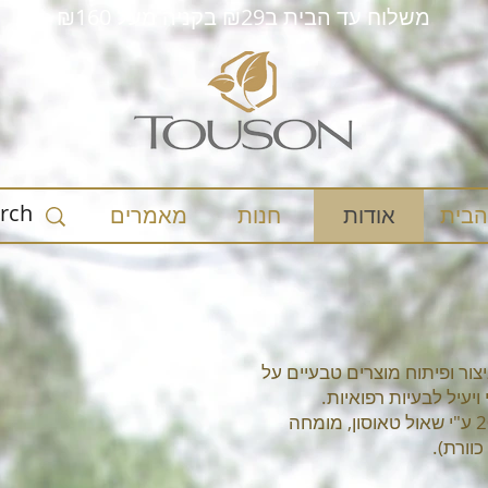
משלוח עד הבית ב₪29 בקניה מעל ₪160
הבית
אודות
חנות
מאמרים
ר ופיתוח מוצרים טבעיים על
יעיל לבעיות רפואיות.
חברת TOUSON נוסדה בשנת 2000 ע"י שאול טאוסון, מומחה
וורת).