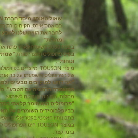
שאול טאוסון מיסד חברת TOUSON,
בבואנוס אירס, הקים כוורת ר
לחבר את הוויה שלנו לטבע 
מחלות"
בסיס פרופוליס ומוצרי כוורת
"שמתי 
ונוחות"
.
מוצרי TOUSON מיוצרים
של הפרופוליס והשפעתו על בריאות
המשמרת הרמוניה עם הטבע"
מחלות, הם נוחים וקלים לשימוש.
"פרופוליס הוא חומר קלאסי המתמ
בביופלבונוידים השומרים על תאי 
בתכונותיו האניטי בקטריאליות ואפיט
במוצרי TOUSON הינו 
בזמן קצר.