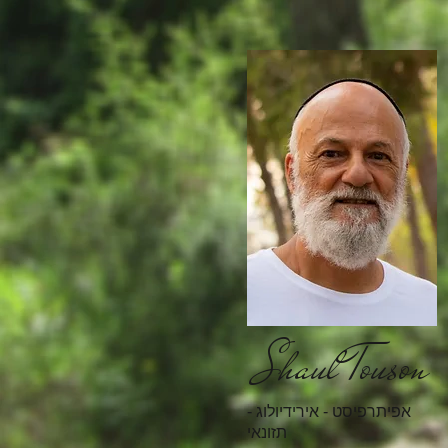
Shaul Touson
אפיתרפיסט - אירידיולוג -
תזונאי