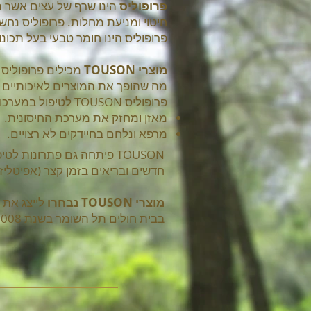
פרופוליס
הינו שרף של עצים אשר ה
חיטוי ומניעת מחלות. פרופוליס נח
פרופוליס הינו חומר טבעי בעל תכונ
מוצרי TOUSON
מכילים פרופוליס
מה שהופך את המוצרים לאיכותיים וב
פרופוליס TOUSON לטיפול במערכות פנימיות פועל בשני דרכים:
מאזן ומחזק את מערכת החיסונית.
מרפא ונלחם בחיידקים לא רצויים.​
TOUSON פיתחה גם פתרונות לטיפול חיצוני בשלל בעיות עור,
חדשים ובריאים בזמן קצר (אפיטליזנ
מוצרי TOUSON נבחרו
לייצג את 
בבית חולים תל השומר בשנת 2008.