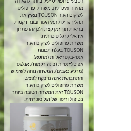
הטבעי פרופוליס יעיל ביותר להגלדה 
מהירה ואיכותית. משחת  פרופוליס 
לשיקום העור TOUSON מאיץ את 
תהליך גדילת תאי העור ובונה רקמות 
בריאות תוך זמן קצר, ולכן זהו פתרון 
אידאלי לרגל סוכרתית.
משחת פרופוליס לשיקום העור 
TOUSON בעלת תכונות 
אנטי-בקטריאליות (מחטא), 
אפיטליזנטיות (בונה רקמות), אנלגסי 
(מרגיע כאבים). המשחה נוחה לשימוש 
והתחבושת אינה נדבקת לפצע.
משחת פרופוליס לשיקום העור 
TOUSON זאת המשחה הטובה ביותר 
בטיפול וריפוי של רגל סוכרתית.