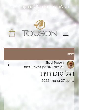
משלוח עד הבית ב₪29 בקניה מעל
₪160
פוסט
Shaul Touson
29 ביולי 2022
זמן קריאה 1 דקות
​רגל סוכרתית
עודכן:
27 בדצמ׳ 2022